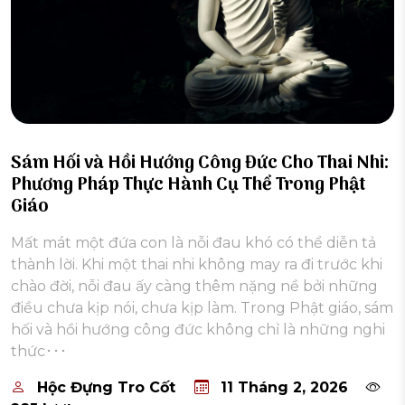
Sám Hối và Hồi Hướng Công Đức Cho Thai Nhi:
Phương Pháp Thực Hành Cụ Thể Trong Phật
Giáo
Mất mát một đứa con là nỗi đau khó có thể diễn tả
thành lời. Khi một thai nhi không may ra đi trước khi
chào đời, nỗi đau ấy càng thêm nặng nề bởi những
điều chưa kịp nói, chưa kịp làm. Trong Phật giáo, sám
hối và hồi hướng công đức không chỉ là những nghi
thức･･･
Hộc Đựng Tro Cốt
11 Tháng 2, 2026