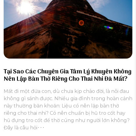
Tại Sao Các Chuyên Gia Tâm Lý Khuyên Không
Nên Lập Bàn Thờ Riêng Cho Thai Nhi Đã Mất?
Mất đi một đứa con, dù chưa kịp chào đời, là nỗi đau
không gì sánh được. Nhiều gia đình trong hoàn cảnh
này thường băn khoăn: Liệu có nên lập bàn thờ
riêng cho thai nhi? Có nên chuẩn bị hũ tro cốt hay
hũ đựng tro cốt để thờ cúng như người lớn không?
Đây là câu hỏi･･･