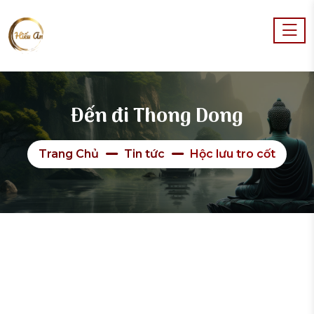
Đến đi Thong Dong
Trang Chủ
Tin tức
Hộc lưu tro cốt