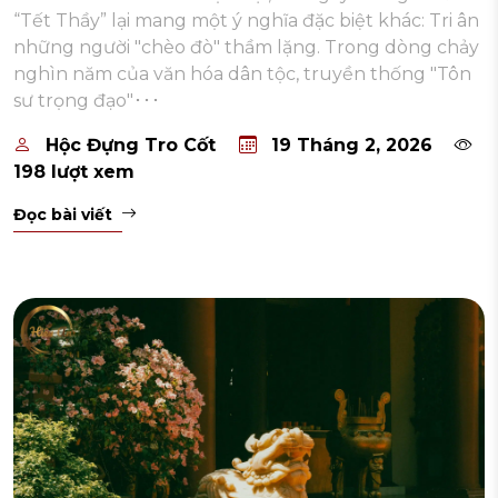
“Tết Thầy” lại mang một ý nghĩa đặc biệt khác: Tri ân
những người "chèo đò" thầm lặng. Trong dòng chảy
nghìn năm của văn hóa dân tộc, truyền thống "Tôn
sư trọng đạo"･･･
Hộc Đựng Tro Cốt
19 Tháng 2, 2026
198 lượt xem
Đọc bài viết