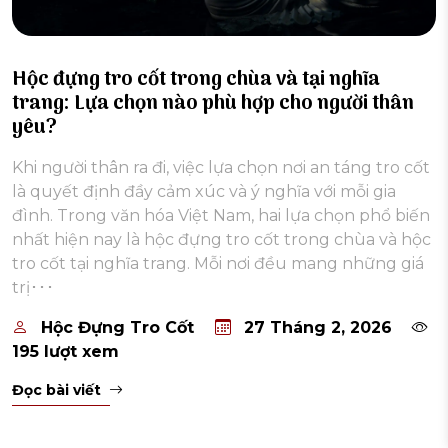
Hộc đựng tro cốt trong chùa và tại nghĩa
trang: Lựa chọn nào phù hợp cho người thân
yêu?
Khi người thân ra đi, việc lựa chọn nơi an táng tro cốt
là quyết định đầy cảm xúc và ý nghĩa với mỗi gia
đình. Trong văn hóa Việt Nam, hai lựa chọn phổ biến
nhất hiện nay là hộc đựng tro cốt trong chùa và hộc
tro cốt tại nghĩa trang. Mỗi nơi đều mang những giá
trị･･･
Hộc Đựng Tro Cốt
27 Tháng 2, 2026
195 lượt xem
Đọc bài viết