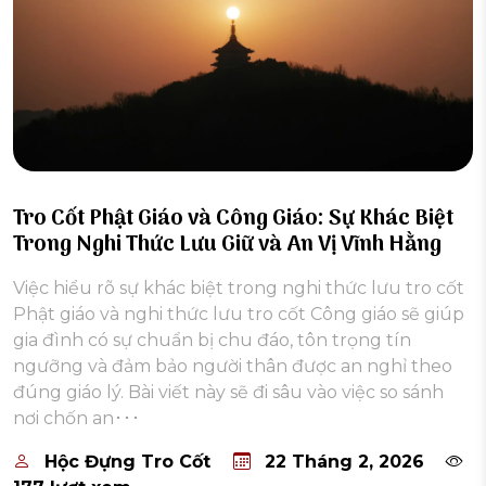
Tro Cốt Phật Giáo và Công Giáo: Sự Khác Biệt
Trong Nghi Thức Lưu Giữ và An Vị Vĩnh Hằng
Việc hiểu rõ sự khác biệt trong nghi thức lưu tro cốt
Phật giáo và nghi thức lưu tro cốt Công giáo sẽ giúp
gia đình có sự chuẩn bị chu đáo, tôn trọng tín
ngưỡng và đảm bảo người thân được an nghỉ theo
đúng giáo lý. Bài viết này sẽ đi sâu vào việc so sánh
nơi chốn an･･･
Hộc Đựng Tro Cốt
22 Tháng 2, 2026