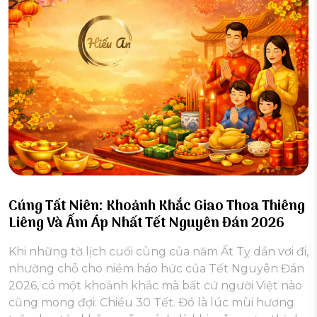
Cúng Tất Niên: Khoảnh Khắc Giao Thoa Thiêng
Liêng Và Ấm Áp Nhất Tết Nguyên Đán 2026
Khi những tờ lịch cuối cùng của năm Ất Tỵ dần vơi đi,
nhường chỗ cho niềm háo hức của Tết Nguyên Đán
2026, có một khoảnh khắc mà bất cứ người Việt nào
cũng mong đợi: Chiều 30 Tết. Đó là lúc mùi hương