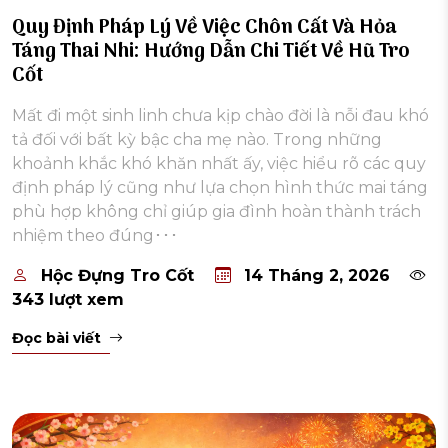
Quy Định Pháp Lý Về Việc Chôn Cất Và Hỏa
Táng Thai Nhi: Hướng Dẫn Chi Tiết Về Hũ Tro
Cốt
Mất đi một sinh linh chưa kịp chào đời là nỗi đau khó
tả đối với bất kỳ bậc cha mẹ nào. Trong những
khoảnh khắc khó khăn nhất ấy, việc hiểu rõ các quy
định pháp lý cũng như lựa chọn hình thức mai táng
phù hợp không chỉ giúp gia đình hoàn thành trách
nhiệm theo đúng･･･
Hộc Đựng Tro Cốt
14 Tháng 2, 2026
343 lượt xem
Đọc bài viết