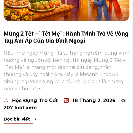
Mùng 2 Tết – “Tết Mẹ”: Hành Trình Trở Về Vòng
Tay Ấm Áp Của Gia Đình Ngoại
Nếu như ngày Mùng 1 là sự trang nghiêm, cung kính
hướng về nguồn cội bên nội, thì ngày Mùng 2 Tết –
“Tết Mẹ” lại mang một sắc thái dịu dàng, thân
thương và đầy hoài niệm. Đây là khoảnh khắc để
những người con, người cháu và đặc biệt là những
người phụ nữ･･･
Hộc Đựng Tro Cốt
18 Tháng 2, 2026
207 lượt xem
Đọc bài viết