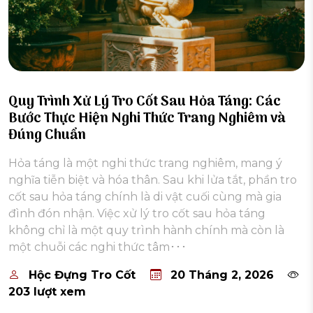
Quy Trình Xử Lý Tro Cốt Sau Hỏa Táng: Các
Bước Thực Hiện Nghi Thức Trang Nghiêm và
Đúng Chuẩn
Hỏa táng là một nghi thức trang nghiêm, mang ý
nghĩa tiễn biệt và hóa thân. Sau khi lửa tắt, phần tro
cốt sau hỏa táng chính là di vật cuối cùng mà gia
đình đón nhận. Việc xử lý tro cốt sau hỏa táng
không chỉ là một quy trình hành chính mà còn là
một chuỗi các nghi thức tâm･･･
Hộc Đựng Tro Cốt
20 Tháng 2, 2026
203 lượt xem