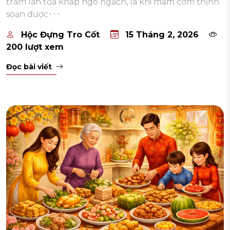
trầm lan tỏa khắp ngõ ngách, là khi mâm cơm thịnh
soạn được･･･
Hộc Đựng Tro Cốt
15 Tháng 2, 2026
200 lượt xem
Đọc bài viết