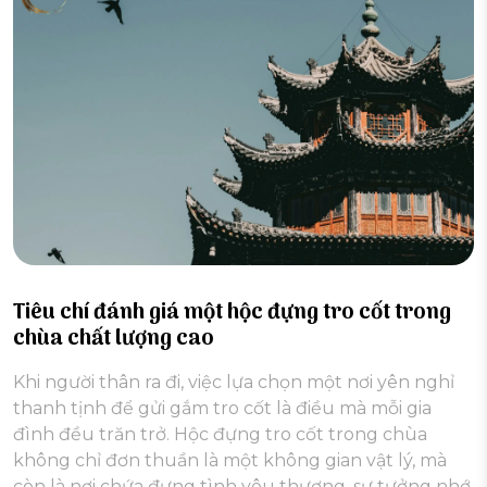
Tiêu chí đánh giá một hộc đựng tro cốt trong
chùa chất lượng cao
Khi người thân ra đi, việc lựa chọn một nơi yên nghỉ
thanh tịnh để gửi gắm tro cốt là điều mà mỗi gia
đình đều trăn trở. Hộc đựng tro cốt trong chùa
không chỉ đơn thuần là một không gian vật lý, mà
còn là nơi chứa đựng tình yêu thương, sự tưởng nhớ