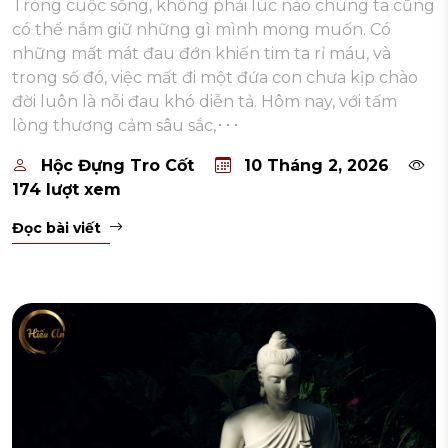
Trong cuộc sống, không phải lúc nào chúng ta cũng
có thể nắm giữ những gì mình mong muốn. Có
những mất mát đau đớn khiến tim ta rỉ máu, và
trong số đó, việc mất đi một đứa con chưa kịp chào
đời luôn là nỗi đau khó diễn tả. Hôm nay, với tấm
lòng thương cảm sâu sắc,･･･
Hộc Đựng Tro Cốt
10 Tháng 2, 2026
174 lượt xem
Đọc bài viết