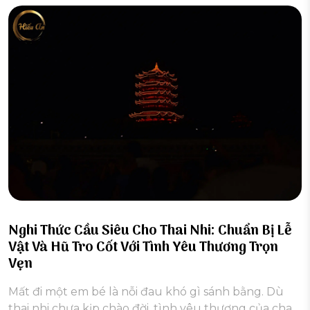
Nghi Thức Cầu Siêu Cho Thai Nhi: Chuẩn Bị Lễ
Vật Và Hũ Tro Cốt Với Tình Yêu Thương Trọn
Vẹn
Mất đi một em bé là nỗi đau khó gì sánh bằng. Dù
thai nhi chưa kịp chào đời, tình yêu thương của cha