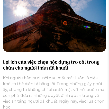
Lợi ích của việc chọn hộc đựng tro cốt trong
chùa cho người thân đã khuất
Khi người thân ra đi, nỗi đau mất mát luôn là điều
khó có thể diễn tả bằng lời. Trong những giây phút
ấy, chúng ta không chỉ phải đối mặt với nỗi buồn mà
còn phải đưa ra những quyết định quan trọng về
việc an táng người đã khuất. Ngày nay, việc lựa chọn
hộc･･･