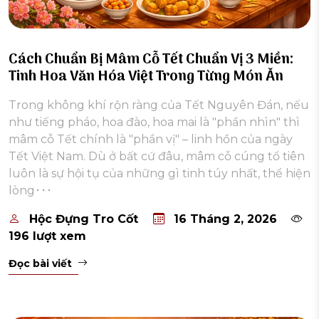
Cách Chuẩn Bị Mâm Cỗ Tết Chuẩn Vị 3 Miền:
Tinh Hoa Văn Hóa Việt Trong Từng Món Ăn
Trong không khí rộn ràng của Tết Nguyên Đán, nếu
như tiếng pháo, hoa đào, hoa mai là "phần nhìn" thì
mâm cỗ Tết chính là "phần vị" – linh hồn của ngày
Tết Việt Nam. Dù ở bất cứ đâu, mâm cỗ cúng tổ tiên
luôn là sự hội tụ của những gì tinh túy nhất, thể hiện
lòng･･･
Hộc Đựng Tro Cốt
16 Tháng 2, 2026
196 lượt xem
Đọc bài viết