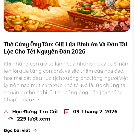
Thờ Cúng Ông Táo: Giữ Lửa Bình An Và Đón Tài
Lộc Cho Tết Nguyên Đán 2026
Khi những cơn gió se lạnh của những ngày cuối năm
len lỏi qua từng con phố, và sắc thắm của hoa đào,
hoa mai bắt đầu rục rịch xuống phố, lòng người Việt
lại nôn nao một cảm xúc khó tả. Đó là lúc chúng ta
chuẩn bị cho nghi lễ Thờ cúng ông Táo (23 tháng
Chạp) – dấu･･･
Hộc Đựng Tro Cốt
09 Tháng 2, 2026
229 lượt xem
Đọc bài viết